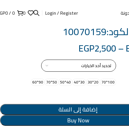
ونة
GP
0
/
0
0
Login / Register
:10070159
EGP
2,500
–
از
90*60
50*70
40*50
30*40
20*30
100*70
إضافة إلى السلة
Buy Now