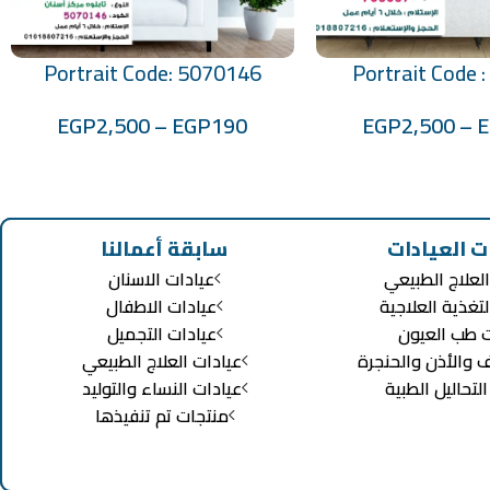
Portrait Code: 5070146
Portrait Code 
تحديد أحد الخيارات
EGP
2,500
–
EGP
190
EGP
2,500
–
ت العيادات
سابقة أعمالنا
لعلاج الطبيعي
عيادات الاسنان
لتغذية العلاجية
عيادات الاطفال
ت طب العيون
عيادات التجميل
ف والأذن والحنجرة
عيادات العلاج الطبيعي
تحاليل الطبية
عيادات النساء والتوليد
منتجات تم تنفيذها