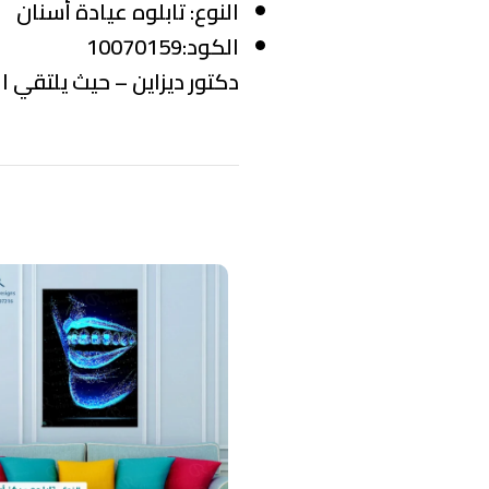
النوع:
تابلوه عيادة أسنان
الكود:10070159
دكتور ديزاين – حيث يلتقي ال
منتجات ذات صلة