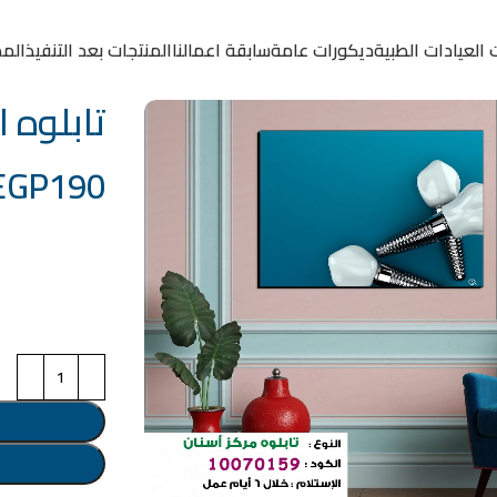
 العيادات الطبية
ديكورات عامة
سابقة اعمالنا
المنتجات بعد التنفيذ
المد
تابلوه الكود
EGP
190
خامة التابلوة
اختر مقاس البرو