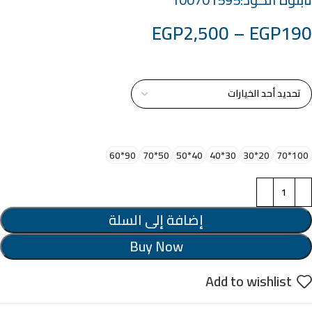
EGP
2,500
–
EGP
190
خامة التابلوة
اختر مقاس البرواز
90*60
50*70
40*50
30*40
20*30
100*70
إضافة إلى السلة
Buy Now
Add to wishlist