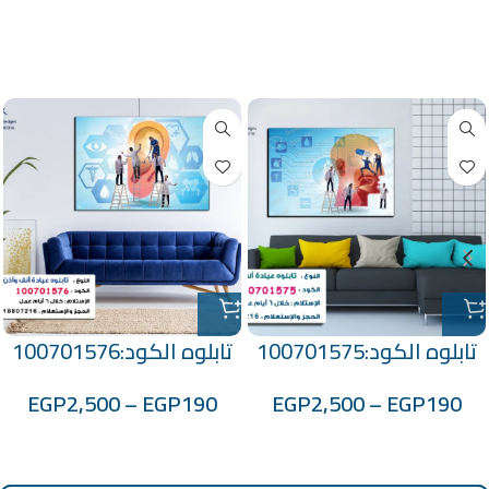
منتجات ذات صلة
تابلوه الكود:100701575
تابلوه الكود:100701576
EGP
2,500
–
EGP
190
EGP
2,500
–
EGP
190