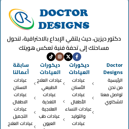
دكتور ديزين، حيث يلتقي الإبداع بالاحترافية، لنحول
مساحتك إلى تحفة فنية تعكس هويتك
Doctor
ديكورات
ديكورات
سابقة
Designs
العيادات
العيادات
أعمالنا
الرئيسية
عيادات
عيادات العلاج
عيادات
من نحن
الأسنان
الطبيعي
الاسنان
تواصل معنا
عيادات
عيادات
عيادات
للشكاوي
الأطفال
التغذية
الاطفال
عيادات النساء
العلاجية
عيادات
والتوليد
عيادات طب
التجميل
عيادات
العيون
عيادات العلاج