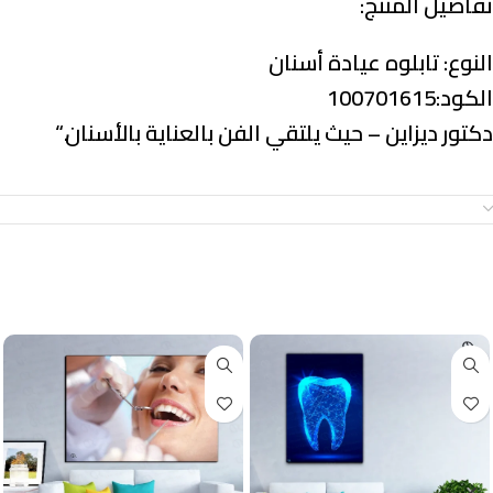
تفاصيل المنتج:
النوع:
تابلوه عيادة أسنان
الكود:100701615
دكتور ديزاين – حيث يلتقي الفن بالعناية بالأسنان.
“
معلومات إضافية
منتجات ذات صلة