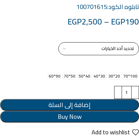
تابلوه الكود:100701615
EGP
2,500
–
EGP
190
خامة التابلوة
اختر مقاس البرواز
90*60
50*70
40*50
30*40
20*30
100*70
إضافة إلى السلة
Buy Now
Add to wishlist