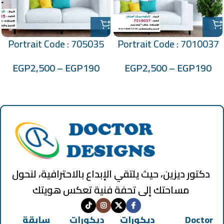
Portrait Code : 705035
Portrait Code : 7010037
EGP
2,500
–
EGP
190
EGP
2,500
–
EGP
190
دكتور ديزين، حيث يلتقي الإبداع بالاحترافية، لنحول
مساحتك إلى تحفة فنية تعكس هويتك
Doctor
ديكورات
ديكورات
سابقة