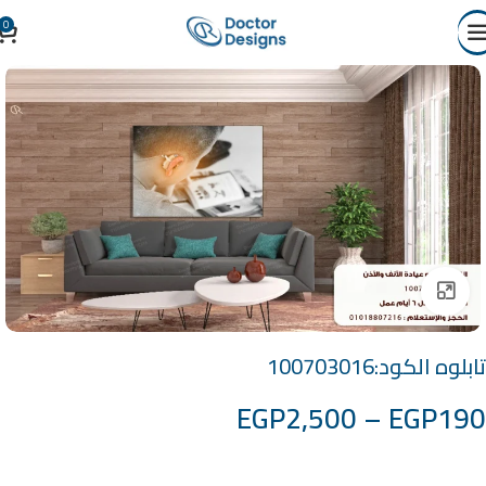
0
Click to enlarge
تابلوه الكود:100703016
EGP
2,500
–
EGP
190
خامة التابلوة