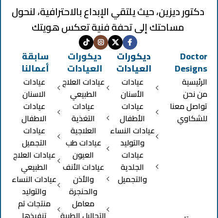
دكتور ديزين، حيث يلتقي الإبداع بالاحترافية، لنحول
مساحتك إلى تحفة فنية تعكس هويتك
Doctor
ديكورات
ديكورات
سابقة
Designs
العيادات
العيادات
أعمالنا
الرئيسية
عيادات
عيادات العلاج
عيادات
من نحن
الأسنان
الطبيعي
الاسنان
تواصل معنا
عيادات
عيادات
عيادات
للشكاوي
الأطفال
التغذية
الاطفال
عيادات النساء
العلاجية
عيادات
والتوليد
عيادات طب
التجميل
عيادات
العيون
عيادات العلاج
الجلدية
عيادات الأنف
الطبيعي
والتجميل
والأذن
عيادات النساء
والحنجرة
والتوليد
معامل
منتجات تم
التحاليل الطبية
تنفيذها