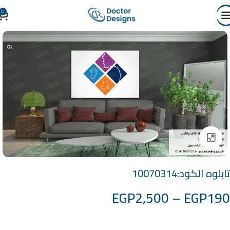
0
Click to enlarge
تابلوه الكود:10070314
EGP
2,500
–
EGP
190
خامة التابلوة