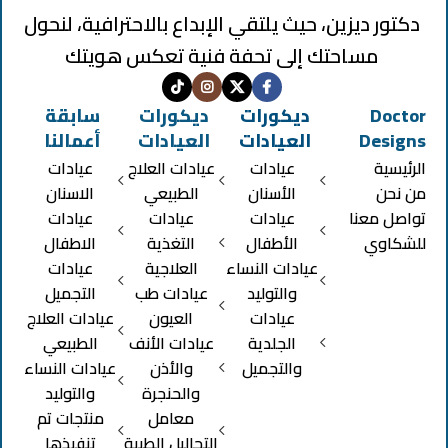
دكتور ديزين، حيث يلتقي الإبداع بالاحترافية، لنحول
مساحتك إلى تحفة فنية تعكس هويتك
Doctor
ديكورات
ديكورات
سابقة
Designs
العيادات
العيادات
أعمالنا
الرئيسية
عيادات
عيادات العلاج
عيادات
من نحن
الأسنان
الطبيعي
الاسنان
تواصل معنا
عيادات
عيادات
عيادات
للشكاوي
الأطفال
التغذية
الاطفال
عيادات النساء
العلاجية
عيادات
والتوليد
عيادات طب
التجميل
عيادات
العيون
عيادات العلاج
الجلدية
عيادات الأنف
الطبيعي
والتجميل
والأذن
عيادات النساء
والحنجرة
والتوليد
معامل
منتجات تم
التحاليل الطبية
تنفيذها