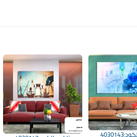
:4030143
تحديد أحد الخيارات