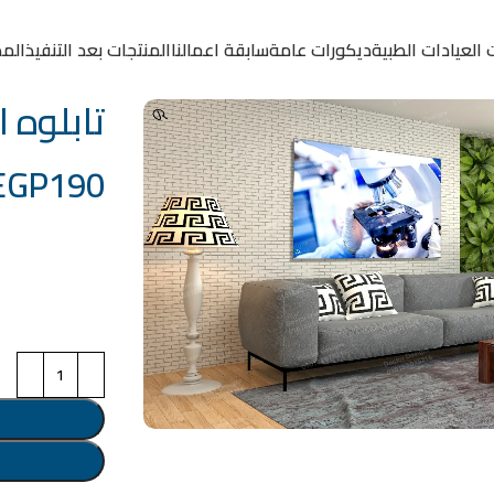
 العيادات الطبية
ديكورات عامة
سابقة اعمالنا
المنتجات بعد التنفيذ
المد
تابلوه الكود
EGP
190
خامة التابلوة
اختر مقاس البرو