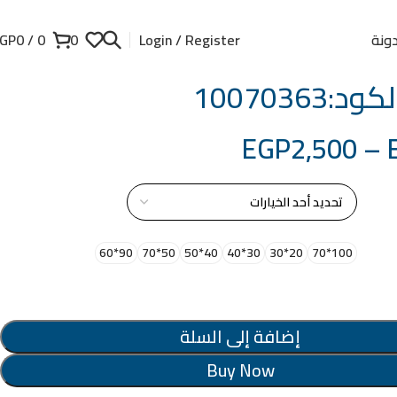
ونة
GP
0
/
0
0
Login / Register
:10070363
EGP
2,500
–
از
90*60
50*70
40*50
30*40
20*30
100*70
إضافة إلى السلة
Buy Now