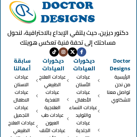
دكتور ديزين، حيث يلتقي الإبداع بالاحترافية، لنحول
مساحتك إلى تحفة فنية تعكس هويتك
Doctor
ديكورات
ديكورات
سابقة
Designs
العيادات
العيادات
أعمالنا
الرئيسية
عيادات
عيادات العلاج
عيادات
من نحن
الأسنان
الطبيعي
الاسنان
تواصل معنا
عيادات
عيادات
عيادات
للشكاوي
الأطفال
التغذية
الاطفال
عيادات النساء
العلاجية
عيادات
والتوليد
عيادات طب
التجميل
عيادات
العيون
عيادات العلاج
الجلدية
عيادات الأنف
الطبيعي