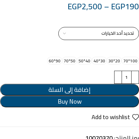
EGP
2,500
–
EGP
190
خامة التابلوة
اختر مقاس البرواز
90*60
50*70
40*50
30*40
20*30
100*70
إضافة إلى السلة
Buy Now
Add to wishlist
رمز المنتج:
10070370