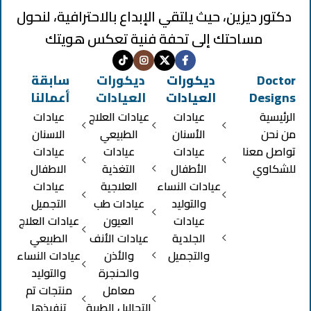
دكتور ديزين، حيث يلتقي الإبداع بالاحترافية، لنحول
مساحتك إلى تحفة فنية تعكس هويتك
Doctor
ديكورات
ديكورات
سابقة
Designs
العيادات
العيادات
أعمالنا
الرئيسية
عيادات
عيادات العلاج
عيادات
من نحن
الأسنان
الطبيعي
الاسنان
تواصل معنا
عيادات
عيادات
عيادات
للشكاوي
الأطفال
التغذية
الاطفال
عيادات النساء
العلاجية
عيادات
والتوليد
عيادات طب
التجميل
عيادات
العيون
عيادات العلاج
الجلدية
عيادات الأنف
الطبيعي
والتجميل
والأذن
عيادات النساء
والحنجرة
والتوليد
معامل
منتجات تم
التحاليل الطبية
تنفيذها