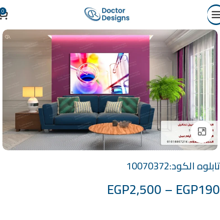
0
Click to enlarge
تابلوه الكود:10070372
EGP
2,500
–
EGP
190
خامة التابلوة