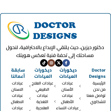
دكتور ديزين، حيث يلتقي الإبداع بالاحترافية، لنحول
مساحتك إلى تحفة فنية تعكس هويتك
Doctor
ديكورات
ديكورات
سابقة
Designs
العيادات
العيادات
أعمالنا
الرئيسية
عيادات
عيادات العلاج
عيادات
من نحن
الأسنان
الطبيعي
الاسنان
تواصل معنا
عيادات
عيادات
عيادات
للشكاوي
الأطفال
التغذية
الاطفال
عيادات النساء
العلاجية
عيادات