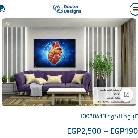
0
Click to enlarge
تابلوه الكود:10070413
EGP
2,500
–
EGP
190