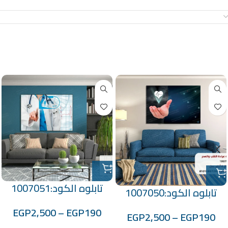
معلومات إضافية
منتجات ذات صلة
تابلوه الكود:1007051
تابلوه الكود:1007050
EGP
2,500
–
EGP
190
EGP
2,500
–
EGP
190