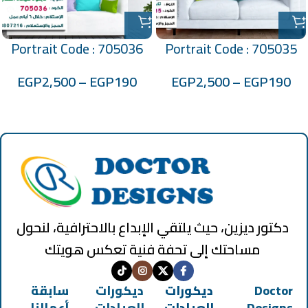
Portrait Code : 705036
Portrait Code : 705035
EGP
2,500
–
EGP
190
EGP
2,500
–
EGP
190
دكتور ديزين، حيث يلتقي الإبداع بالاحترافية، لنحول
مساحتك إلى تحفة فنية تعكس هويتك
Doctor
ديكورات
ديكورات
سابقة
Designs
العيادات
العيادات
أعمالنا