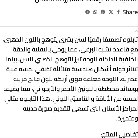
Share:
الوصف
تابلوه تصميمًا رقميًا لسن بشري يتوهج باللون الذهبي،
مع قاعدة تشبه البرغي، مما يوحي بالتقنية والدقة.
الخلفية الداكنة للوحة تبرز التوهج الذهبي للسن، بينما
تتناثر حوله أشكال هندسية متلألئة تضفي لمسة فنية
عصرية. اللوحة معلقة فوق أريكة بلون فاتح مزينة
بوسائد مخططة باللونين الأحمر والأرجواني، مما يضيف
لمسة من الأناقة والتناسق اللوني. هذا التابلوه مثالي
لمراكز الأسنان التي تسعى لتقديم صورة حديثة
ومتميزة.
تفاصيل المنتج: