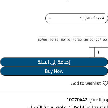
خامة التابلوة
اختر مقاس البرواز
90*60
50*70
40*50
30*40
20*30
100*70
إضافة إلى السلة
Buy Now
Add to wishlist
رمز المنتج:
10070442
التصنيفات:
تابلوهات عامة
,
زراعة الأسنان