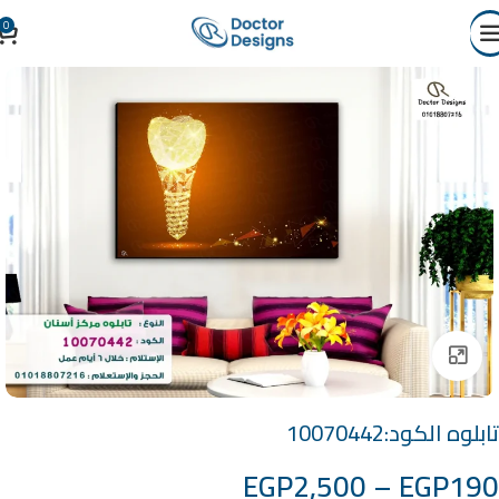
0
Click to enlarge
تابلوه الكود:10070442
EGP
2,500
–
EGP
190