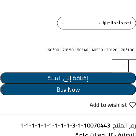
خامة التابلوة
اختر مقاس البرواز
90*60
50*70
40*50
30*40
20*30
100*70
إضافة إلى السلة
Buy Now
Add to wishlist
رمز المنتج:
10070443-1-3-1-1-1-1-1-1-1-1-1
التصنيف:
تابلوهات عامة