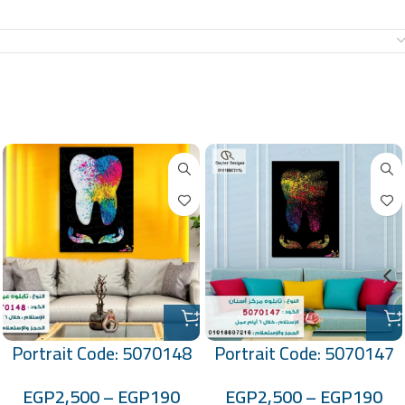
معلومات إضافية
منتجات ذات صلة
Portrait Code: 5070148
Portrait Code: 5070147
EGP
2,500
–
EGP
190
EGP
2,500
–
EGP
190