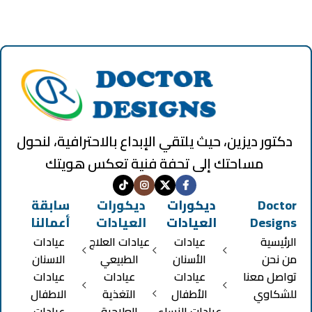
دكتور ديزين، حيث يلتقي الإبداع بالاحترافية، لنحول
مساحتك إلى تحفة فنية تعكس هويتك
Doctor
ديكورات
ديكورات
سابقة
Designs
العيادات
العيادات
أعمالنا
الرئيسية
عيادات
عيادات العلاج
عيادات
من نحن
الأسنان
الطبيعي
الاسنان
تواصل معنا
عيادات
عيادات
عيادات
للشكاوي
الأطفال
التغذية
الاطفال
عيادات النساء
العلاجية
عيادات