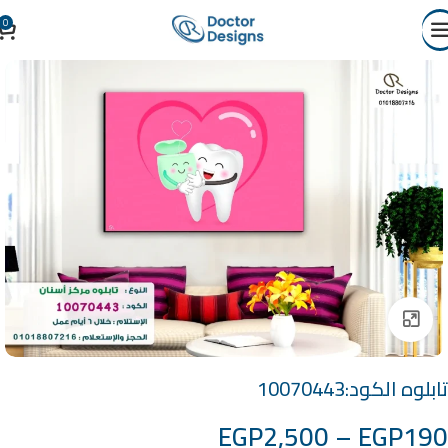
0
Click to enlarge
تابلوه الكود:10070443
EGP
2,500
–
EGP
190