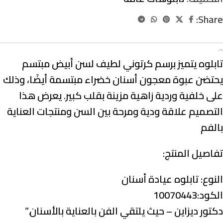
Share:
الوصف
تابلوه يتميز برسم كرتوني لطيف لسن أبيض مبتسم
يحتضن عبوة معجون أسنان خضراء مبتسمة أيضًا، وذلك
على خلفية وردية زاهية مزينة بقلب كبير. يعرض هذا
التصميم علاقة ودية ومرحة بين السن ومنتجات العناية
بالفم
تفاصيل المنتج:
النوع:
تابلوه عيادة أسنان
الكود:10070443
دكتور ديزاين – حيث يلتقي الفن بالعناية بالأسنان.
“