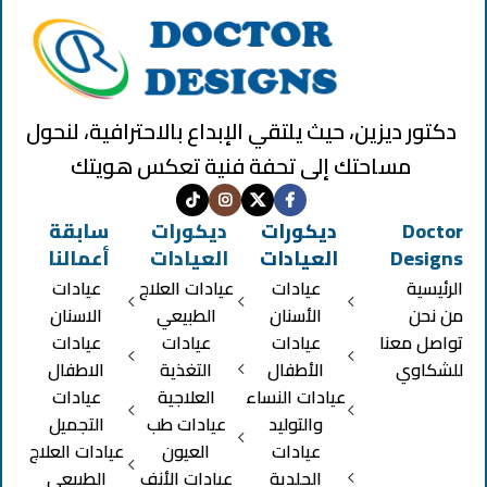
دكتور ديزين، حيث يلتقي الإبداع بالاحترافية، لنحول
مساحتك إلى تحفة فنية تعكس هويتك
Doctor
ديكورات
ديكورات
سابقة
Designs
العيادات
العيادات
أعمالنا
الرئيسية
عيادات
عيادات العلاج
عيادات
من نحن
الأسنان
الطبيعي
الاسنان
تواصل معنا
عيادات
عيادات
عيادات
للشكاوي
الأطفال
التغذية
الاطفال
عيادات النساء
العلاجية
عيادات
والتوليد
عيادات طب
التجميل
عيادات
العيون
عيادات العلاج
الجلدية
عيادات الأنف
الطبيعي