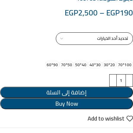
EGP
2,500
–
EGP
190
خامة التابلوة
اختر مقاس البرواز
90*60
50*70
40*50
30*40
20*30
100*70
إضافة إلى السلة
Buy Now
Add to wishlist