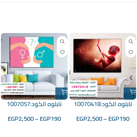
منتجات ذات صلة
تابلوه الكود:10070418
تابلوه الكود:1007057
EGP
2,500
–
EGP
190
EGP
2,500
–
EGP
190