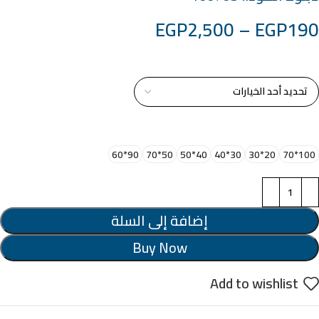
EGP
2,500
–
EGP
190
خامة التابلوة
اختر مقاس البرواز
90*60
50*70
40*50
30*40
20*30
100*70
إضافة إلى السلة
Buy Now
Add to wishlist