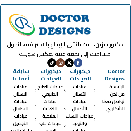
دكتور ديزين، حيث يلتقي الإبداع بالاحترافية، لنحول
مساحتك إلى تحفة فنية تعكس هويتك
Doctor
ديكورات
ديكورات
سابقة
Designs
العيادات
العيادات
أعمالنا
الرئيسية
عيادات
عيادات العلاج
عيادات
من نحن
الأسنان
الطبيعي
الاسنان
تواصل معنا
عيادات
عيادات
عيادات
للشكاوي
الأطفال
التغذية
الاطفال
عيادات النساء
العلاجية
عيادات
والتوليد
عيادات طب
التجميل
عيادات
العيون
عيادات العلاج