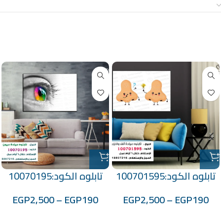
معلومات إضافية
منتجات ذات صلة
تابلوه الكود:100701595
تابلوه الكود:10070195
EGP
2,500
–
EGP
190
EGP
2,500
–
EGP
190