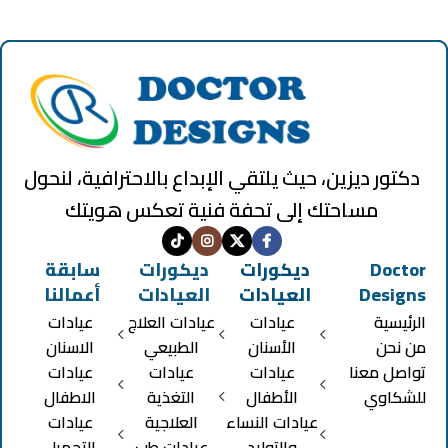
دكتور ديزين، حيث يلتقي الإبداع بالاحترافية، لنحول
مساحتك إلى تحفة فنية تعكس هويتك
Doctor
ديكورات
ديكورات
سابقة
Designs
العيادات
العيادات
أعمالنا
الرئيسية
عيادات
عيادات العلاج
عيادات
من نحن
الأسنان
الطبيعي
الاسنان
تواصل معنا
عيادات
عيادات
عيادات
للشكاوي
الأطفال
التغذية
الاطفال
عيادات النساء
العلاجية
عيادات
والتوليد
عيادات طب
التجميل