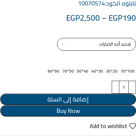
تابلوه الكود:10070574
EGP
2,500
–
EGP
190
خامة التابلوة
اختر مقاس البرواز
90*60
50*70
40*50
30*40
20*30
100*70
إضافة إلى السلة
Buy Now
Add to wishlist