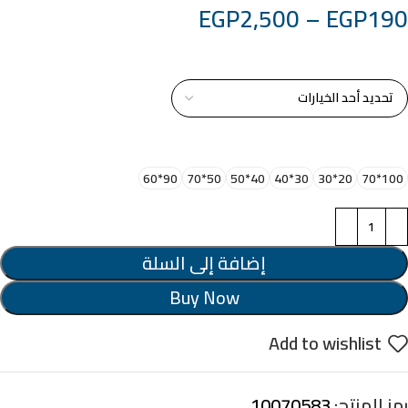
EGP
2,500
–
EGP
190
خامة التابلوة
اختر مقاس البرواز
90*60
50*70
40*50
30*40
20*30
100*70
إضافة إلى السلة
Buy Now
Add to wishlist
رمز المنتج:
10070583