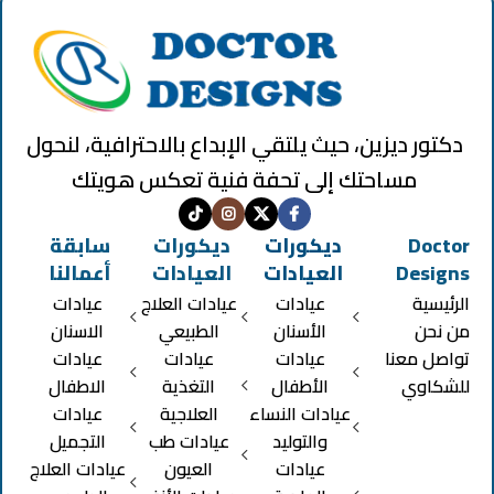
دكتور ديزين، حيث يلتقي الإبداع بالاحترافية، لنحول
مساحتك إلى تحفة فنية تعكس هويتك
Doctor
ديكورات
ديكورات
سابقة
Designs
العيادات
العيادات
أعمالنا
الرئيسية
عيادات
عيادات العلاج
عيادات
من نحن
الأسنان
الطبيعي
الاسنان
تواصل معنا
عيادات
عيادات
عيادات
للشكاوي
الأطفال
التغذية
الاطفال
عيادات النساء
العلاجية
عيادات
والتوليد
عيادات طب
التجميل
عيادات
العيون
عيادات العلاج