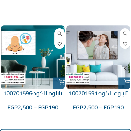
منتجات ذات صلة
تابلوه الكود:100701591
تابلوه الكود:100701596
EGP
2,500
–
EGP
190
EGP
2,500
–
EGP
190