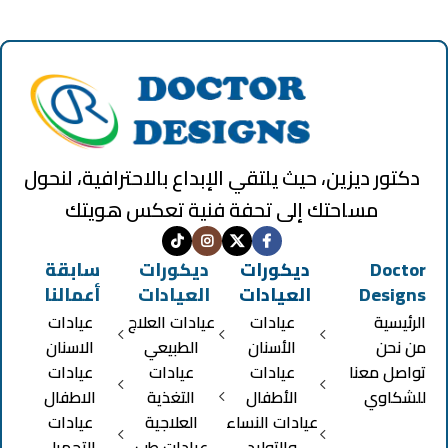
دكتور ديزين، حيث يلتقي الإبداع بالاحترافية، لنحول
مساحتك إلى تحفة فنية تعكس هويتك
Doctor
ديكورات
ديكورات
سابقة
Designs
العيادات
العيادات
أعمالنا
الرئيسية
عيادات
عيادات العلاج
عيادات
من نحن
الأسنان
الطبيعي
الاسنان
تواصل معنا
عيادات
عيادات
عيادات
للشكاوي
الأطفال
التغذية
الاطفال
عيادات النساء
العلاجية
عيادات
والتوليد
عيادات طب
التجميل