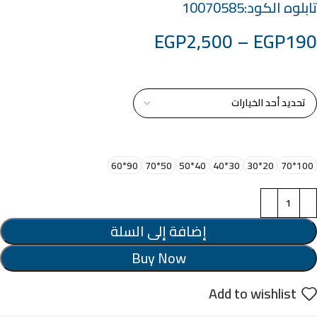
تابلوه الكود:10070585
EGP
2,500
–
EGP
190
خامة التابلوة
اختر مقاس البرواز
90*60
50*70
40*50
30*40
20*30
100*70
إضافة إلى السلة
Buy Now
Add to wishlist