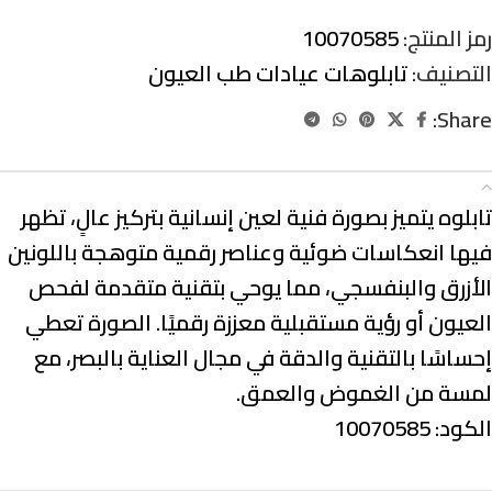
رمز المنتج:
10070585
التصنيف:
تابلوهات عيادات طب العيون
Share:
الوصف
تابلوه يتميز بصورة فنية لعين إنسانية بتركيز عالٍ، تظهر
فيها انعكاسات ضوئية وعناصر رقمية متوهجة باللونين
الأزرق والبنفسجي، مما يوحي بتقنية متقدمة لفحص
العيون أو رؤية مستقبلية معززة رقميًا. الصورة تعطي
إحساسًا بالتقنية والدقة في مجال العناية بالبصر، مع
لمسة من الغموض والعمق.
الكود: 10070585