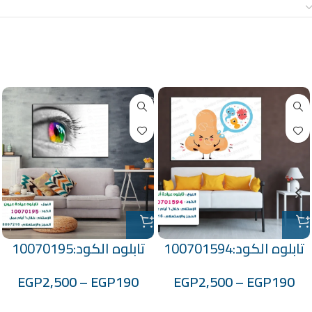
معلومات إضافية
منتجات ذات صلة
تابلوه الكود:100701594
تابلوه الكود:10070195
EGP
2,500
–
EGP
190
EGP
2,500
–
EGP
190