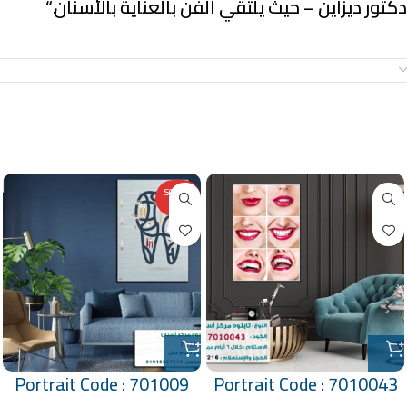
دكتور ديزاين – حيث يلتقي الفن بالعناية بالأسنان.
“
معلومات إضافية
منتجات ذات صلة
SOLD O
UT
Portrait Code : 701009
Portrait Code : 7010043