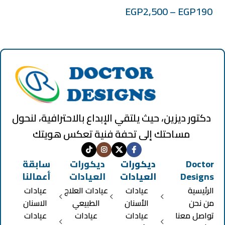
EGP
2,500
–
EGP
190
دكتور ديزين، حيث يلتقي الإبداع بالاحترافية، لنحول
مساحتك إلى تحفة فنية تعكس هويتك
Doctor
ديكورات
ديكورات
سابقة
Designs
العيادات
العيادات
أعمالنا
الرئيسية
عيادات
عيادات العلاج
عيادات
من نحن
الأسنان
الطبيعي
الاسنان
تواصل معنا
عيادات
عيادات
عيادات