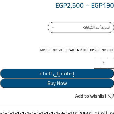
EGP
2,500
–
EGP
190
خامة التابلوة
اختر مقاس البرواز
90*60
50*70
40*50
30*40
20*30
100*70
إضافة إلى السلة
Buy Now
Add to wishlist
رمز المنتج:
10070600-1-3-1-1-1-1-1-1-1-1-1-1-1-1-