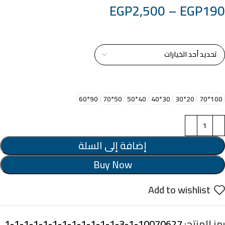
EGP
2,500
–
EGP
190
خامة التابلوة
اختر مقاس البرواز
90*60
50*70
40*50
30*40
20*30
100*70
إضافة إلى السلة
Buy Now
Add to wishlist
رمز المنتج:
10070627-1-3-1-1-1-1-1-1-1-1-1-1-1-1