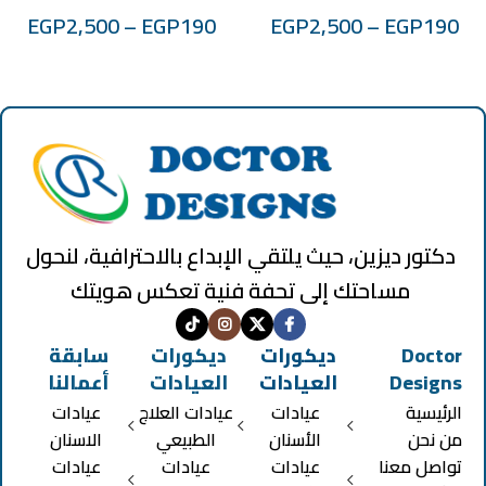
EGP
2,500
–
EGP
190
EGP
2,500
–
EGP
190
دكتور ديزين، حيث يلتقي الإبداع بالاحترافية، لنحول
مساحتك إلى تحفة فنية تعكس هويتك
Doctor
ديكورات
ديكورات
سابقة
Designs
العيادات
العيادات
أعمالنا
الرئيسية
عيادات
عيادات العلاج
عيادات
من نحن
الأسنان
الطبيعي
الاسنان
تواصل معنا
عيادات
عيادات
عيادات