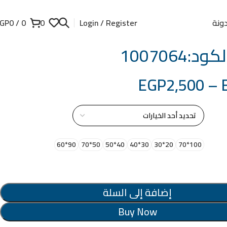
ونة
GP
0
/
0
0
Login / Register
د:1007064
EGP
2,500
–
از
90*60
50*70
40*50
30*40
20*30
100*70
إضافة إلى السلة
Buy Now