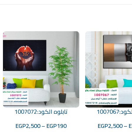
:1007067
تابلوه الكود:1007072
تحديد أحد الخيارات
EGP
2,500
–
EGP
190
EGP
2,500
–