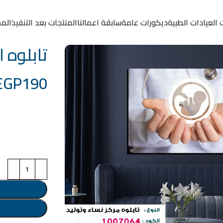
 العيادات الطبية
ديكورات عامة
سابقة اعمالنا
المنتجات بعد التنفيذ
المد
تابلوه الكو
EGP
190
خامة التابلوة
اختر مقاس البرو