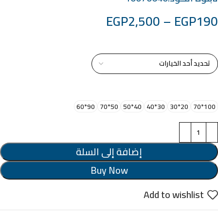
EGP
2,500
–
EGP
190
خامة التابلوة
اختر مقاس البرواز
90*60
50*70
40*50
30*40
20*30
100*70
إضافة إلى السلة
Buy Now
Add to wishlist