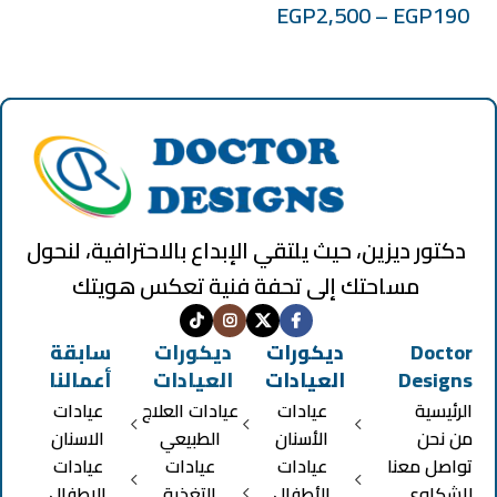
EGP
2,500
–
EGP
190
دكتور ديزين، حيث يلتقي الإبداع بالاحترافية، لنحول
مساحتك إلى تحفة فنية تعكس هويتك
Doctor
ديكورات
ديكورات
سابقة
Designs
العيادات
العيادات
أعمالنا
الرئيسية
عيادات
عيادات العلاج
عيادات
من نحن
الأسنان
الطبيعي
الاسنان
تواصل معنا
عيادات
عيادات
عيادات
للشكاوي
الأطفال
التغذية
الاطفال