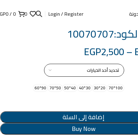
ونة
GP
0
/
0
0
Login / Register
:10070707
EGP
2,500
–
از
90*60
50*70
40*50
30*40
20*30
100*70
إضافة إلى السلة
Buy Now