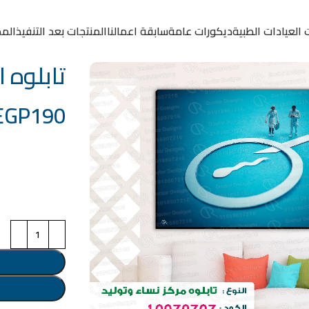
 العيادات الطبية
ديكورات عامة
سابقة اعمالنا
المنتجات بعد التنفيذ
المد
تابلوه الكود
EGP
190
خامة التابلوة
اختر مقاس البرو