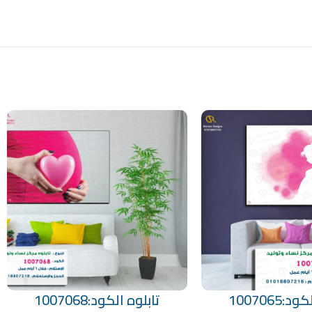
:1007065
تابلوه الكود:1007068
تحديد أحد الخيارات