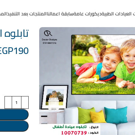
 العيادات الطبية
ديكورات عامة
سابقة اعمالنا
المنتجات بعد التنفيذ
المد
تابلوه الكود
EGP
190
خامة التابلوة
اختر مقاس البرو