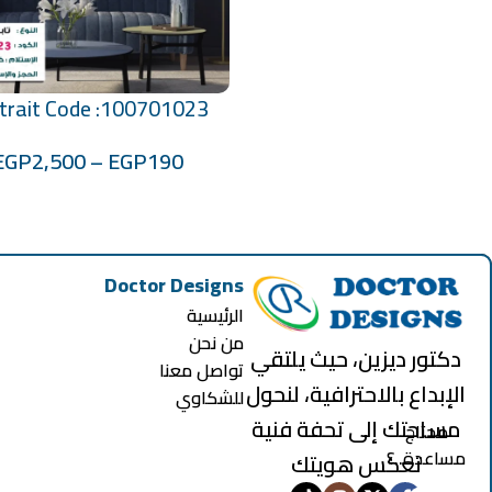
trait Code :100701023
تحديد أحد الخيارات
EGP
2,500
–
EGP
190
Doctor Designs
الرئيسية
من نحن
دكتور ديزين، حيث يلتقي
تواصل معنا
الإبداع بالاحترافية، لنحول
للشكاوي
مساحتك إلى تحفة فنية
محتاج
مساعدة..؟
تعكس هويتك