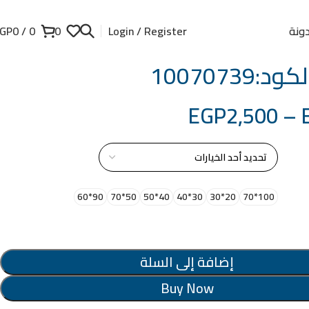
ونة
GP
0
/
0
0
Login / Register
:10070739
EGP
2,500
–
از
90*60
50*70
40*50
30*40
20*30
100*70
إضافة إلى السلة
Buy Now