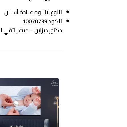
النوع:
تابلوه عيادة أسنان
الكود:10070739
دكتور ديزاين – حيث يلتقي ال
منتجات ذات صلة