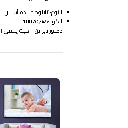
النوع:
تابلوه عيادة أسنان
الكود:10070745
دكتور ديزاين – حيث يلتقي ال
منتجات ذات صلة