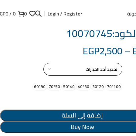
ونة
GP
0
/
0
0
Login / Register
:10070745
EGP
2,500
–
از
90*60
50*70
40*50
30*40
20*30
100*70
إضافة إلى السلة
Buy Now