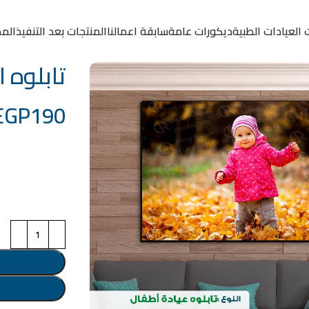
 العيادات الطبية
ديكورات عامة
سابقة اعمالنا
المنتجات بعد التنفيذ
المد
تابلوه الكود
EGP
190
خامة التابلوة
اختر مقاس البرو