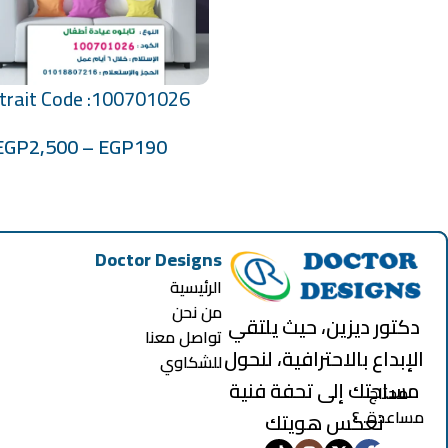
trait Code :100701026
تحديد أحد الخيارات
EGP
2,500
–
EGP
190
Doctor Designs
الرئيسية
من نحن
دكتور ديزين، حيث يلتقي
تواصل معنا
الإبداع بالاحترافية، لنحول
للشكاوي
مساحتك إلى تحفة فنية
محتاج
مساعدة..؟
تعكس هويتك