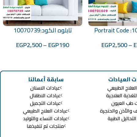
Portrait Code :
تابلوه الكود:10070739
تحديد أحد الخيارات
EGP
2,500
–
EGP
190
EGP
2,500
–
ت العيادات
سابقة أعمالنا
لعلاج الطبيعي
عيادات الاسنان
لتغذية العلاجية
عيادات الاطفال
ت طب العيون
عيادات التجميل
ف والأذن والحنجرة
عيادات العلاج الطبيعي
تحاليل الطبية
عيادات النساء والتوليد
منتجات تم تنفيذها