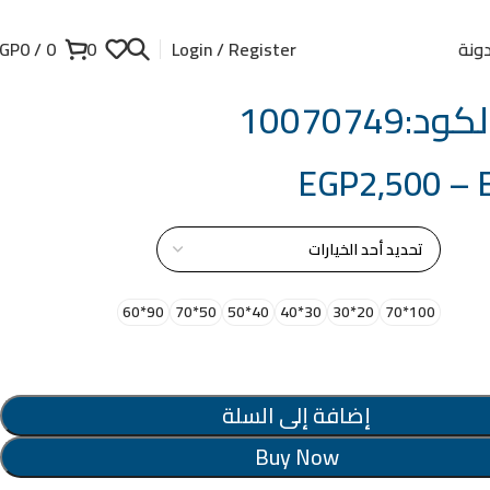
ونة
GP
0
/
0
0
Login / Register
:10070749
EGP
2,500
–
از
90*60
50*70
40*50
30*40
20*30
100*70
إضافة إلى السلة
Buy Now