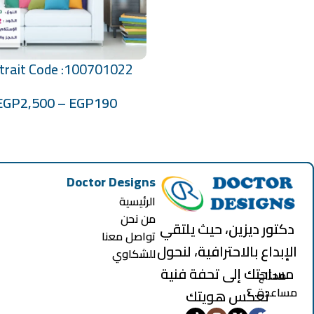
trait Code :100701022
تحديد أحد الخيارات
EGP
2,500
–
EGP
190
Doctor Designs
الرئيسية
من نحن
دكتور ديزين، حيث يلتقي
تواصل معنا
الإبداع بالاحترافية، لنحول
للشكاوي
مساحتك إلى تحفة فنية
محتاج
مساعدة..؟
تعكس هويتك