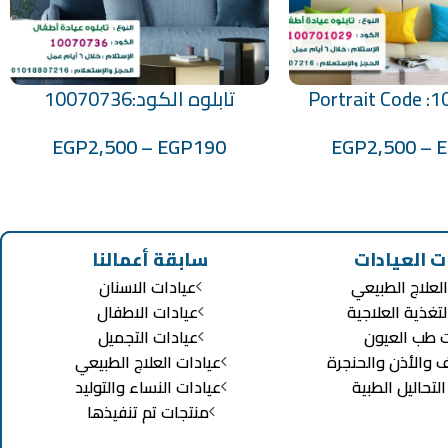
Portrait Code :
تابلوه الكود:10070736
تحديد أحد الخيارات
EGP
2,500
–
EGP
190
EGP
2,500
–
ت العيادات
سابقة أعمالنا
لعلاج الطبيعي
عيادات الاسنان
لتغذية العلاجية
عيادات الاطفال
ت طب العيون
عيادات التجميل
ف والأذن والحنجرة
عيادات العلاج الطبيعي
تحاليل الطبية
عيادات النساء والتوليد
منتجات تم تنفيذها