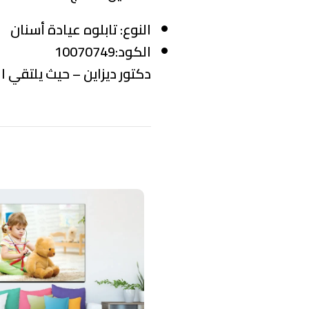
النوع:
تابلوه عيادة أسنان
الكود:10070749
دكتور ديزاين – حيث يلتقي ال
منتجات ذات صلة