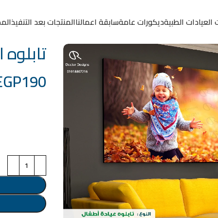
 العيادات الطبية
ديكورات عامة
سابقة اعمالنا
المنتجات بعد التنفيذ
المد
تابلوه الكود
EGP
190
خامة التابلوة
اختر مقاس البرو