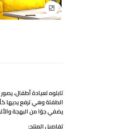
Click to enlarge
تابلوه لعيادة أطفال، يصور
الطفلة وهي ترفع يديها كأنه
يضفي جوًا من البهجة والألو
تفاصيل المنتج: