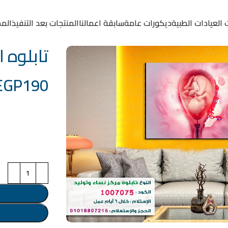
 العيادات الطبية
ديكورات عامة
سابقة اعمالنا
المنتجات بعد التنفيذ
المد
تابلوه الكو
EGP
190
خامة التابلوة
اختر مقاس البرو