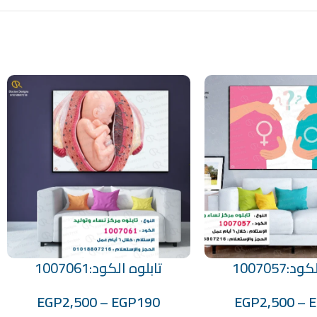
:1007057
تابلوه الكود:1007061
تحديد أحد الخيارات
EGP
2,500
–
EGP
190
EGP
2,500
–