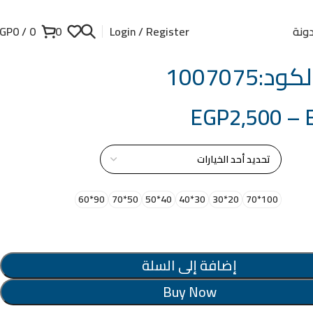
ونة
GP
0
/
0
0
Login / Register
د:1007075
EGP
2,500
–
از
90*60
50*70
40*50
30*40
20*30
100*70
إضافة إلى السلة
Buy Now