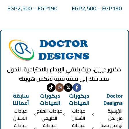
EGP
2,500
–
EGP
190
EGP
2,500
–
EGP
190
دكتور ديزين، حيث يلتقي الإبداع بالاحترافية، لنحول
مساحتك إلى تحفة فنية تعكس هويتك
Doctor
ديكورات
ديكورات
سابقة
Designs
العيادات
العيادات
أعمالنا
الرئيسية
عيادات
عيادات العلاج
عيادات
من نحن
الأسنان
الطبيعي
الاسنان
تواصل معنا
عيادات
عيادات
عيادات