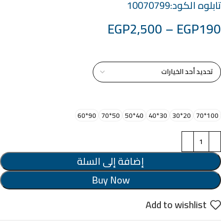
تابلوه الكود:10070799
EGP
2,500
–
EGP
190
خامة التابلوة
اختر مقاس البرواز
90*60
50*70
40*50
30*40
20*30
100*70
إضافة إلى السلة
Buy Now
Add to wishlist