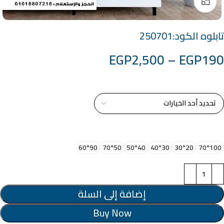
Click to enlarge
تابلوه الكود:250701
EGP
2,500
–
EGP
190
خامة التابلوة
اختر مقاس البرواز
90*60
50*70
40*50
30*40
20*30
100*70
إضافة إلى السلة
Buy Now