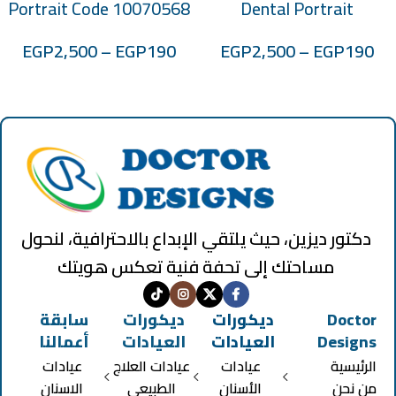
Portrait Code 10070568
Dental Portrait
code:10070185
EGP
2,500
–
EGP
190
EGP
2,500
–
EGP
190
دكتور ديزين، حيث يلتقي الإبداع بالاحترافية، لنحول
مساحتك إلى تحفة فنية تعكس هويتك
Doctor
ديكورات
ديكورات
سابقة
Designs
العيادات
العيادات
أعمالنا
الرئيسية
عيادات
عيادات العلاج
عيادات
من نحن
الأسنان
الطبيعي
الاسنان