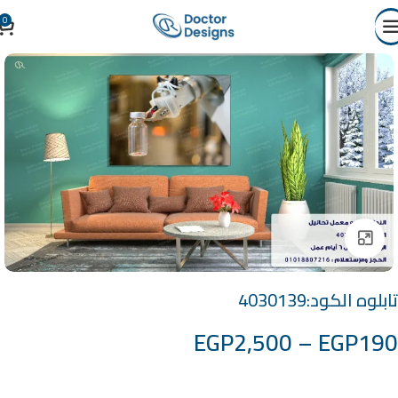
0
Click to enlarge
تابلوه الكود:4030139
EGP
2,500
–
EGP
190
خامة التابلوة