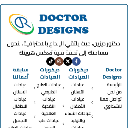
دكتور ديزين، حيث يلتقي الإبداع بالاحترافية، لنحول
مساحتك إلى تحفة فنية تعكس هويتك
Doctor
ديكورات
ديكورات
سابقة
Designs
العيادات
العيادات
أعمالنا
الرئيسية
عيادات
عيادات العلاج
عيادات
من نحن
الأسنان
الطبيعي
الاسنان
تواصل معنا
عيادات
عيادات
عيادات
للشكاوي
الأطفال
التغذية
الاطفال
عيادات النساء
العلاجية
عيادات
والتوليد
عيادات طب
التجميل
عيادات
العيون
عيادات العلاج