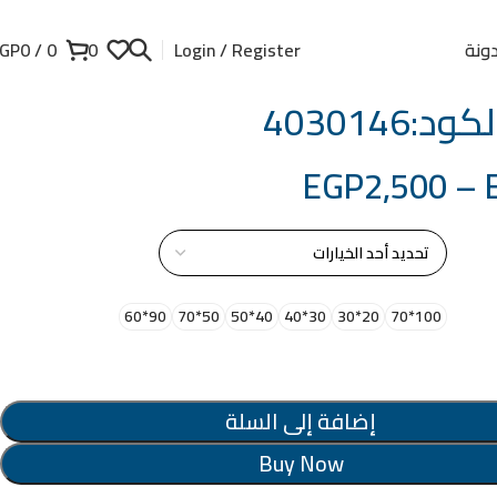
ونة
GP
0
/
0
0
Login / Register
د:4030146
EGP
2,500
–
از
90*60
50*70
40*50
30*40
20*30
100*70
إضافة إلى السلة
Buy Now