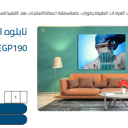
 العيادات الطبية
ديكورات عامة
سابقة اعمالنا
المنتجات بعد التنفيذ
المد
تابلوه الكو
EGP
190
خامة التابلوة
اختر مقاس البرو