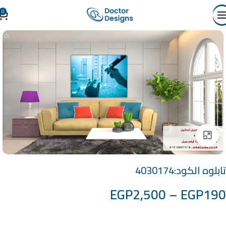
0
Click to enlarge
تابلوه الكود:4030174
EGP
2,500
–
EGP
190
خامة التابلوة