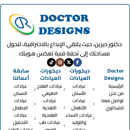
دكتور ديزين، حيث يلتقي الإبداع بالاحترافية، لنحول
مساحتك إلى تحفة فنية تعكس هويتك
Doctor
ديكورات
ديكورات
سابقة
Designs
العيادات
العيادات
أعمالنا
الرئيسية
عيادات
عيادات العلاج
عيادات
من نحن
الأسنان
الطبيعي
الاسنان
تواصل معنا
عيادات
عيادات
عيادات
للشكاوي
الأطفال
التغذية
الاطفال
عيادات النساء
العلاجية
عيادات
والتوليد
عيادات طب
التجميل
عيادات
العيون
عيادات العلاج