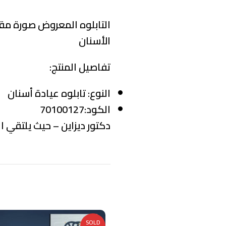
التابلوه المعروض صورة مقر
الأسنان
تفاصيل المنتج:
النوع:
تابلوه عيادة أسنان
الكود:70100127
دكتور ديزاين – حيث يلتقي ال
منتجات ذات صلة
SOLD