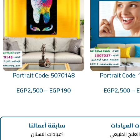
Portrait Code: 5070148
Portrait Code:
تحديد أحد الخيارات
EGP
2,500
–
EGP
190
EGP
2,500
–
ت العيادات
سابقة أعمالنا
لعلاج الطبيعي
عيادات الاسنان