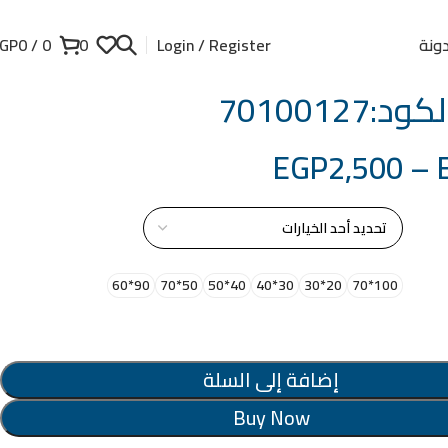
ونة
GP
0
/
0
0
Login / Register
:70100127
EGP
2,500
–
از
90*60
50*70
40*50
30*40
20*30
100*70
إضافة إلى السلة
Buy Now