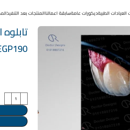
 العيادات الطبية
ديكورات عامة
سابقة اعمالنا
المنتجات بعد التنفيذ
المد
تابلوه الكود
EGP
190
خامة التابلوة
اختر مقاس البرو