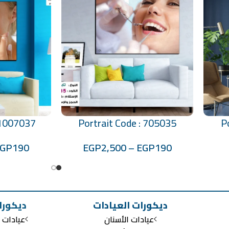
 1007037
Portrait Code : 705035
P
تحديد أحد الخيارات
تحديد أحد الخيارات
EGP
190
EGP
2,500
–
EGP
190
ديكورات العيادات
ديكورا
عيادات الأسنان
عيادات ا