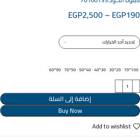
EGP
2,500
–
EGP
190
خامة التابلوة
اختر مقاس البرواز
90*60
50*70
40*50
30*40
20*30
100*70
إضافة إلى السلة
Buy Now
Add to wishlist