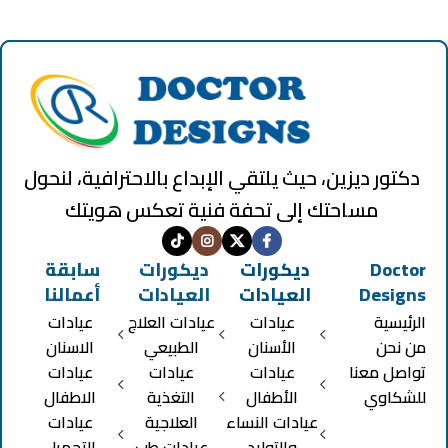
دكتور ديزين، حيث يلتقي الإبداع بالاحترافية، لنحول
مساحتك إلى تحفة فنية تعكس هويتك
Doctor
ديكورات
ديكورات
سابقة
Designs
العيادات
العيادات
أعمالنا
الرئيسية
عيادات
عيادات العلاج
عيادات
من نحن
الأسنان
الطبيعي
الاسنان
تواصل معنا
عيادات
عيادات
عيادات
للشكاوي
الأطفال
التغذية
الاطفال
عيادات النساء
العلاجية
عيادات
والتوليد
عيادات طب
التجميل