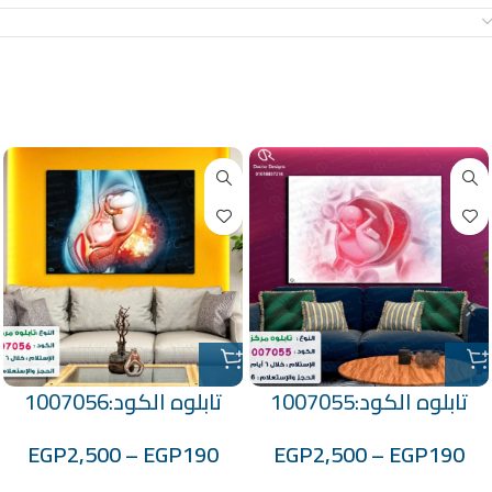
معلومات إضافية
منتجات ذات صلة
تابلوه الكود:1007055
تابلوه الكود:1007056
EGP
2,500
–
EGP
190
EGP
2,500
–
EGP
190