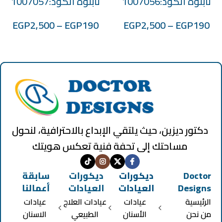
تابلوه الكود:1007056
تابلوه الكود:1007057
EGP
2,500
–
EGP
190
EGP
2,500
–
EGP
190
دكتور ديزين، حيث يلتقي الإبداع بالاحترافية، لنحول
مساحتك إلى تحفة فنية تعكس هويتك
Doctor
ديكورات
ديكورات
سابقة
Designs
العيادات
العيادات
أعمالنا
الرئيسية
عيادات
عيادات العلاج
عيادات
من نحن
الأسنان
الطبيعي
الاسنان