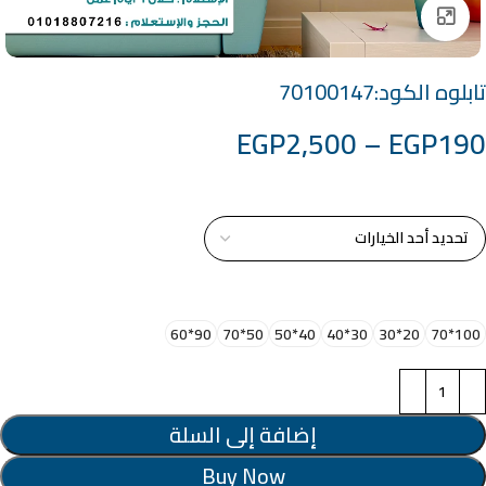
Click to enlarge
تابلوه الكود:70100147
EGP
2,500
–
EGP
190
خامة التابلوة
اختر مقاس البرواز
90*60
50*70
40*50
30*40
20*30
100*70
إضافة إلى السلة
Buy Now