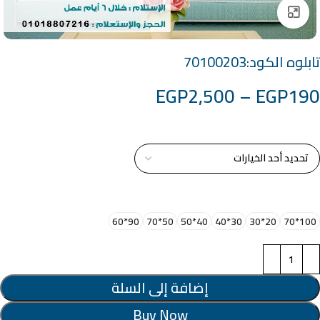
Click to enlarge
تابلوه الكود:70100203
EGP
2,500
–
EGP
190
خامة التابلوة
اختر مقاس البرواز
90*60
50*70
40*50
30*40
20*30
100*70
إضافة إلى السلة
Buy Now