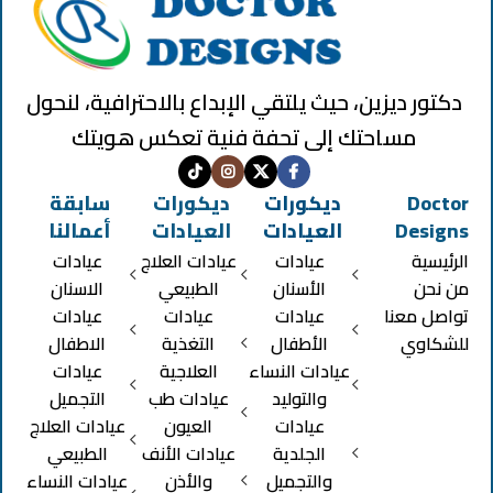
دكتور ديزين، حيث يلتقي الإبداع بالاحترافية، لنحول
مساحتك إلى تحفة فنية تعكس هويتك
Doctor
ديكورات
ديكورات
سابقة
Designs
العيادات
العيادات
أعمالنا
الرئيسية
عيادات
عيادات العلاج
عيادات
من نحن
الأسنان
الطبيعي
الاسنان
تواصل معنا
عيادات
عيادات
عيادات
للشكاوي
الأطفال
التغذية
الاطفال
عيادات النساء
العلاجية
عيادات
والتوليد
عيادات طب
التجميل
عيادات
العيون
عيادات العلاج
الجلدية
عيادات الأنف
الطبيعي
والتجميل
والأذن
عيادات النساء