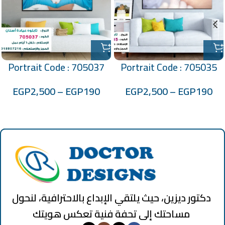
Portrait Code : 705037
Portrait Code : 705035
EGP
2,500
–
EGP
190
EGP
2,500
–
EGP
190
دكتور ديزين، حيث يلتقي الإبداع بالاحترافية، لنحول
مساحتك إلى تحفة فنية تعكس هويتك