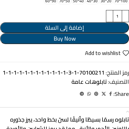
90*60
50*70
40*50
30*40
20*30
100*70
إضافة إلى السلة
Buy Now
Add to wishlist
رمز المنتج:
70100211-1-3-1-1-1-1-1-1-1-1-1-1-1-1
التصنيف:
تابلوهات عامة
Share:
الوصف
تابلوه رسمًا بسيطًا وأنيقًا لسنّ بخط واحد، يبرز جذوره
باللونين الأحمر والأزرق، مما قد يرمز للشرايين والأوردة.