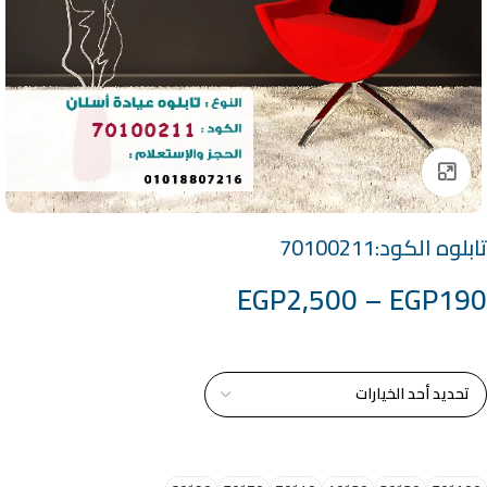
Click to enlarge
تابلوه الكود:70100211
EGP
2,500
–
EGP
190
خامة التابلوة
اختر مقاس البرواز