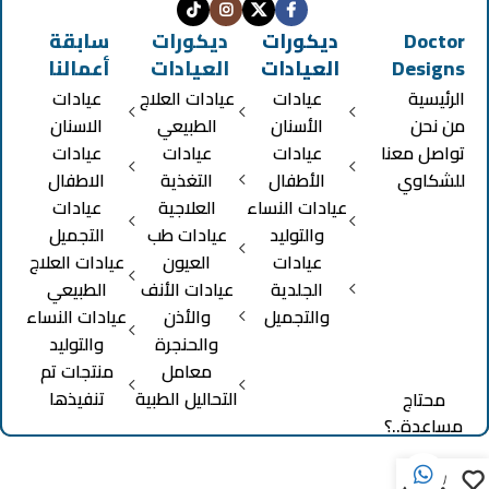
Doctor
ديكورات
ديكورات
سابقة
Designs
العيادات
العيادات
أعمالنا
الرئيسية
عيادات
عيادات العلاج
عيادات
من نحن
الأسنان
الطبيعي
الاسنان
تواصل معنا
عيادات
عيادات
عيادات
للشكاوي
الأطفال
التغذية
الاطفال
عيادات النساء
العلاجية
عيادات
والتوليد
عيادات طب
التجميل
عيادات
العيون
عيادات العلاج
الجلدية
عيادات الأنف
الطبيعي
والتجميل
والأذن
عيادات النساء
والحنجرة
والتوليد
معامل
منتجات تم
التحاليل الطبية
تنفيذها
محتاج
مساعدة..؟
0