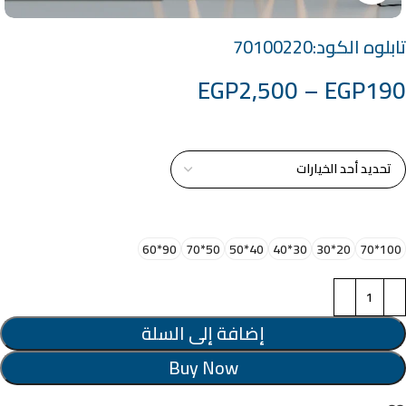
تابلوه الكود:70100220
EGP
2,500
–
EGP
190
خامة التابلوة
اختر مقاس البرواز
90*60
50*70
40*50
30*40
20*30
100*70
إضافة إلى السلة
Buy Now