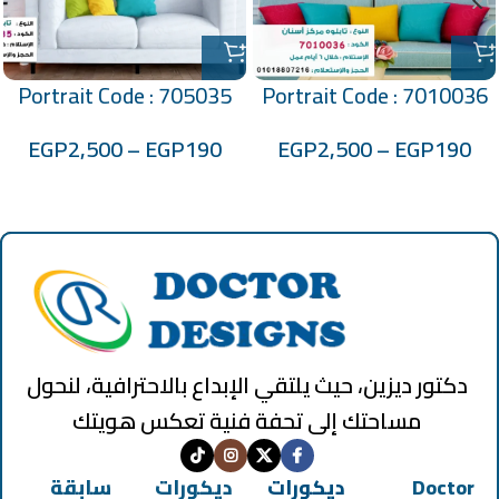
Portrait Code : 705035
Portrait Code : 7010036
EGP
2,500
–
EGP
190
EGP
2,500
–
EGP
190
دكتور ديزين، حيث يلتقي الإبداع بالاحترافية، لنحول
مساحتك إلى تحفة فنية تعكس هويتك
Doctor
ديكورات
ديكورات
سابقة