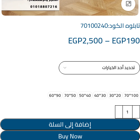
Click to enlarge
تابلوه الكود:70100240
EGP
2,500
–
EGP
190
خامة التابلوة
اختر مقاس البرواز
90*60
50*70
40*50
30*40
20*30
100*70
إضافة إلى السلة
Buy Now