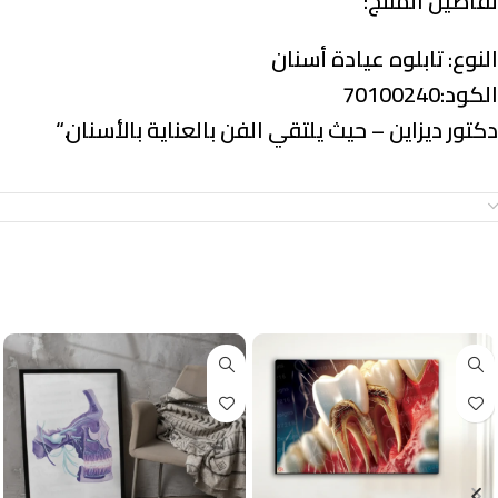
تفاصيل المنتج:
النوع:
تابلوه عيادة أسنان
الكود:70100240
دكتور ديزاين – حيث يلتقي الفن بالعناية بالأسنان.
“
معلومات إضافية
منتجات ذات صلة