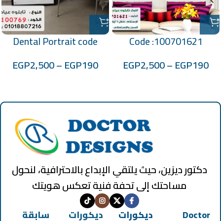
Dental Portrait code
Code :100701621
:70100769
EGP
2,500
–
EGP
190
EGP
2,500
–
EGP
190
دكتور ديزين، حيث يلتقي الإبداع بالاحترافية، لنحول
مساحتك إلى تحفة فنية تعكس هويتك
Doctor
ديكورات
ديكورات
سابقة