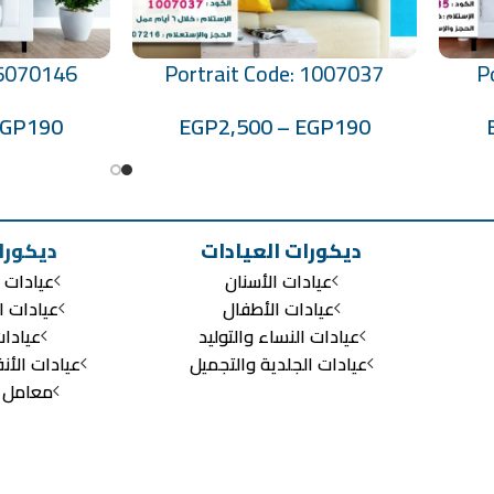
 5070146
Portrait Code: 1007037
P
تحديد أحد الخيارات
تحديد أحد الخيارات
EGP
190
EGP
2,500
–
EGP
190
ديكورات العيادات
ديكورا
عيادات الأسنان
عيادات ا
عيادات الأطفال
عيادات ا
عيادات النساء والتوليد
عيادا
عيادات الجلدية والتجميل
عيادات الأن
معامل ال