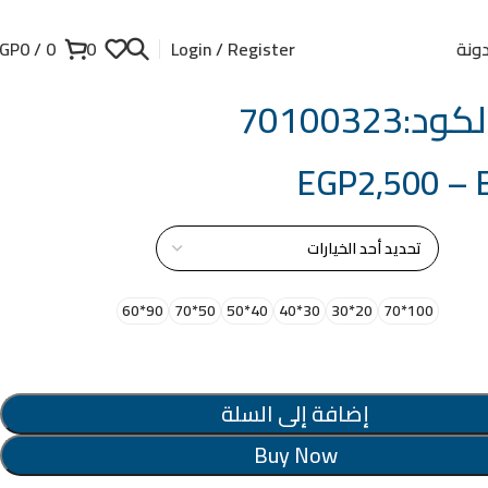
ونة
GP
0
/
0
0
Login / Register
:70100323
EGP
2,500
–
از
90*60
50*70
40*50
30*40
20*30
100*70
إضافة إلى السلة
Buy Now