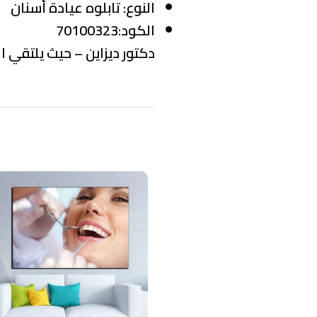
النوع:
تابلوه عيادة أسنان
الكود:70100323
دكتور ديزاين – حيث يلتقي ال
منتجات ذات صلة