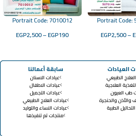
Portrait Code: 7010012
Portrait Code:
تحديد أحد الخيارات
EGP
2,500
–
EGP
190
EGP
2,500
–
ت العيادات
سابقة أعمالنا
لعلاج الطبيعي
عيادات الاسنان
لتغذية العلاجية
عيادات الاطفال
ت طب العيون
عيادات التجميل
ف والأذن والحنجرة
عيادات العلاج الطبيعي
تحاليل الطبية
عيادات النساء والتوليد
منتجات تم تنفيذها