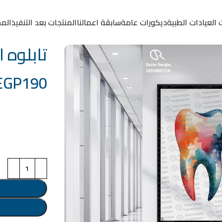
 العيادات الطبية
ديكورات عامة
سابقة اعمالنا
المنتجات بعد التنفيذ
المد
تابلوه الكود
EGP
190
خامة التابلوة
اختر مقاس البرو