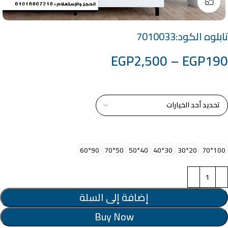
Click to enlarge
تابلوه الكود:7010033
EGP
2,500
–
EGP
190
خامة التابلوة
اختر مقاس البرواز
90*60
50*70
40*50
30*40
20*30
100*70
إضافة إلى السلة
Buy Now