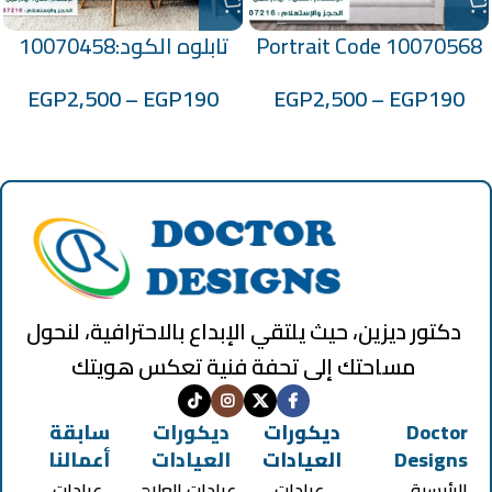
Portrait Code 10070568
تابلوه الكود:10070458
EGP
2,500
–
EGP
190
EGP
2,500
–
EGP
190
دكتور ديزين، حيث يلتقي الإبداع بالاحترافية، لنحول
مساحتك إلى تحفة فنية تعكس هويتك
Doctor
ديكورات
ديكورات
سابقة
Designs
العيادات
العيادات
أعمالنا
الرئيسية
عيادات
عيادات العلاج
عيادات