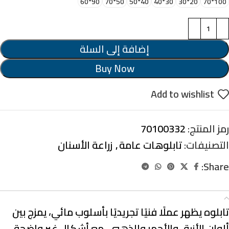
90*60
50*70
40*50
30*40
20*30
100*70
إضافة إلى السلة
Buy Now
Add to wishlist
رمز المنتج:
70100332
التصنيفات:
تابلوهات عامة
,
زراعة الأسنان
Share:
الوصف
تابلوه يظهر عملًا فنيًا تجريديًا بأسلوب مائي، يمزج بين
ألوان الأزرق والأحمر والذهبي، مع أشكال غير واضحة