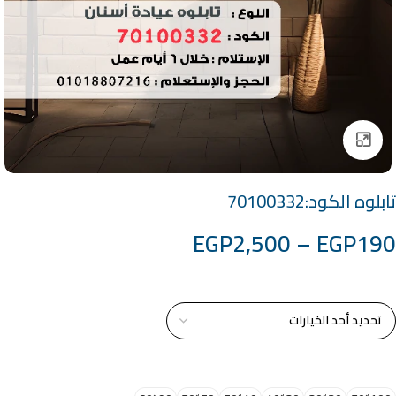
Click to enlarge
تابلوه الكود:70100332
EGP
2,500
–
EGP
190
خامة التابلوة
اختر مقاس البرواز