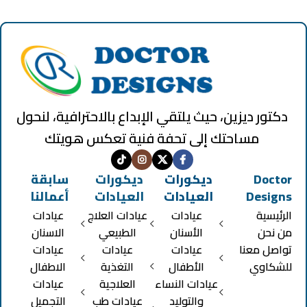
دكتور ديزين، حيث يلتقي الإبداع بالاحترافية، لنحول
مساحتك إلى تحفة فنية تعكس هويتك
Doctor
ديكورات
ديكورات
سابقة
Designs
العيادات
العيادات
أعمالنا
الرئيسية
عيادات
عيادات العلاج
عيادات
من نحن
الأسنان
الطبيعي
الاسنان
تواصل معنا
عيادات
عيادات
عيادات
للشكاوي
الأطفال
التغذية
الاطفال
عيادات النساء
العلاجية
عيادات
والتوليد
عيادات طب
التجميل