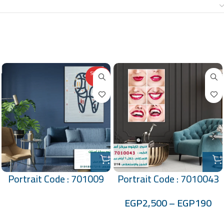
معلومات إضافية
منتجات ذات صلة
SOLD O
UT
Portrait Code : 701009
Portrait Code : 7010043
EGP
2,500
–
EGP
190