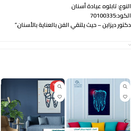
النوع:
تابلوه عيادة أسنان
الكود:70100335
دكتور ديزاين – حيث يلتقي الفن بالعناية بالأسنان.
“
معلومات إضافية
منتجات ذات صلة
SOLD O
UT