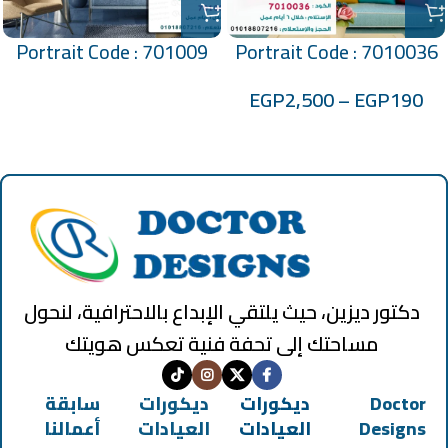
Portrait Code : 701009
Portrait Code : 7010036
EGP
2,500
–
EGP
190
دكتور ديزين، حيث يلتقي الإبداع بالاحترافية، لنحول
مساحتك إلى تحفة فنية تعكس هويتك
Doctor
ديكورات
ديكورات
سابقة
Designs
العيادات
العيادات
أعمالنا