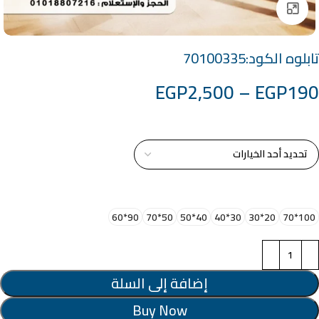
Click to enlarge
تابلوه الكود:70100335
EGP
2,500
–
EGP
190
خامة التابلوة
اختر مقاس البرواز
90*60
50*70
40*50
30*40
20*30
100*70
إضافة إلى السلة
Buy Now