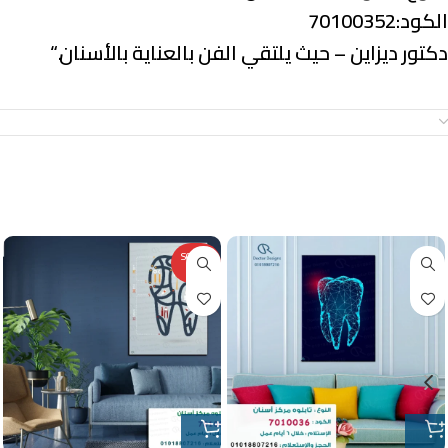
الكود:70100352
دكتور ديزاين – حيث يلتقي الفن بالعناية بالأسنان.
“
معلومات إضافية
منتجات ذات صلة
SOLD O
UT