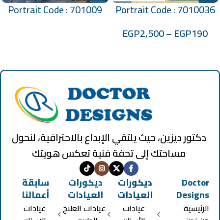
Portrait Code : 701009
Portrait Code : 7010036
EGP
2,500
–
EGP
190
دكتور ديزين، حيث يلتقي الإبداع بالاحترافية، لنحول
مساحتك إلى تحفة فنية تعكس هويتك
Doctor
ديكورات
ديكورات
سابقة
Designs
العيادات
العيادات
أعمالنا
الرئيسية
عيادات
عيادات العلاج
عيادات