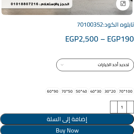
Click to enlarge
تابلوه الكود:70100352
EGP
2,500
–
EGP
190
خامة التابلوة
اختر مقاس البرواز
90*60
50*70
40*50
30*40
20*30
100*70
إضافة إلى السلة
Buy Now