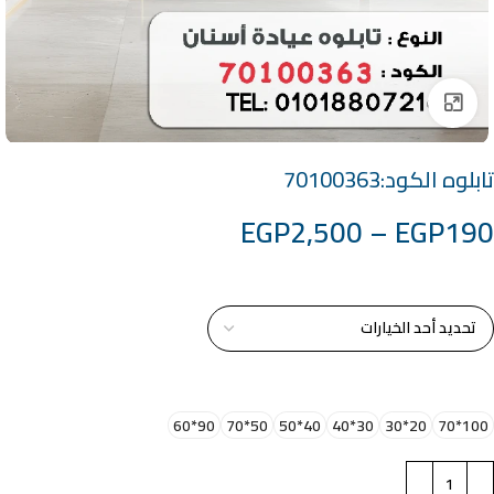
Click to enlarge
تابلوه الكود:70100363
EGP
2,500
–
EGP
190
خامة التابلوة
اختر مقاس البرواز
90*60
50*70
40*50
30*40
20*30
100*70