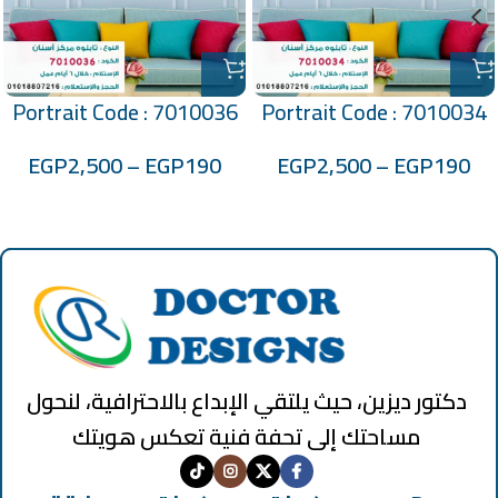
Portrait Code : 7010036
Portrait Code : 7010034
EGP
2,500
–
EGP
190
EGP
2,500
–
EGP
190
دكتور ديزين، حيث يلتقي الإبداع بالاحترافية، لنحول
مساحتك إلى تحفة فنية تعكس هويتك