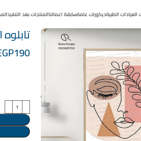
 العيادات الطبية
ديكورات عامة
سابقة اعمالنا
المنتجات بعد التنفيذ
المد
تابلوه الكود
EGP
190
خامة التابلوة
اختر مقاس البرو