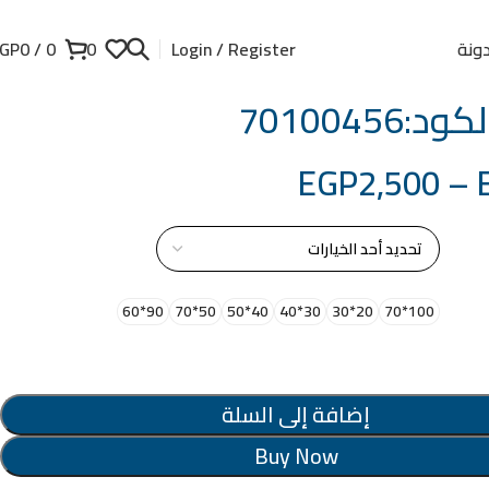
ونة
GP
0
/
0
0
Login / Register
:70100456
EGP
2,500
–
از
90*60
50*70
40*50
30*40
20*30
100*70
إضافة إلى السلة
Buy Now