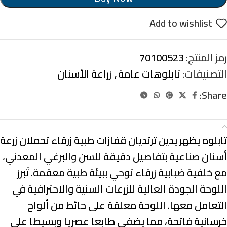
Add to wishlist
رمز المنتج:
70100523
التصنيفات:
تابلوهات عامة
,
زراعة الأسنان
Share:
الوصف
تابلوه يظهر يدين ترتديان قفازات طبية زرقاء تحملان زرعة
أسنان صناعية بتفاصيل دقيقة للسن والبرغي المعدني،
مع خلفية ضبابية زرقاء توحي ببيئة طبية معقمة. تُبرز
اللوحة الجودة العالية للزرعات السنية والاحترافية في
التعامل معها. اللوحة معلقة على حائط من ألواح
خرسانية فاتحة، مما يضفي طابعًا عصريًا وبسيطًا على