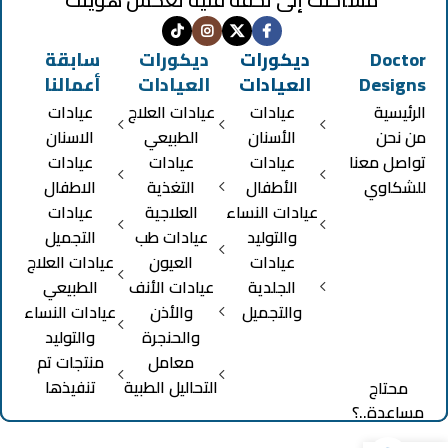
Doctor
ديكورات
ديكورات
سابقة
Designs
العيادات
العيادات
أعمالنا
الرئيسية
عيادات
عيادات العلاج
عيادات
من نحن
الأسنان
الطبيعي
الاسنان
تواصل معنا
عيادات
عيادات
عيادات
للشكاوي
الأطفال
التغذية
الاطفال
عيادات النساء
العلاجية
عيادات
والتوليد
عيادات طب
التجميل
عيادات
العيون
عيادات العلاج
الجلدية
عيادات الأنف
الطبيعي
والتجميل
والأذن
عيادات النساء
والحنجرة
والتوليد
معامل
منتجات تم
التحاليل الطبية
تنفيذها
محتاج
مساعدة..؟