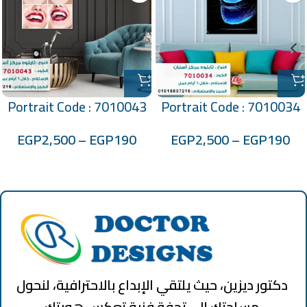
Portrait Code : 7010043
Portrait Code : 7010034
EGP
2,500
–
EGP
190
EGP
2,500
–
EGP
190
دكتور ديزين، حيث يلتقي الإبداع بالاحترافية، لنحول
مساحتك إلى تحفة فنية تعكس هويتك