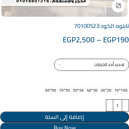
Click to enlarge
تابلوه الكود:70100523
EGP
2,500
–
EGP
190
خامة التابلوة
اختر مقاس البرواز
90*60
50*70
40*50
30*40
20*30
100*70
إضافة إلى السلة
Buy Now