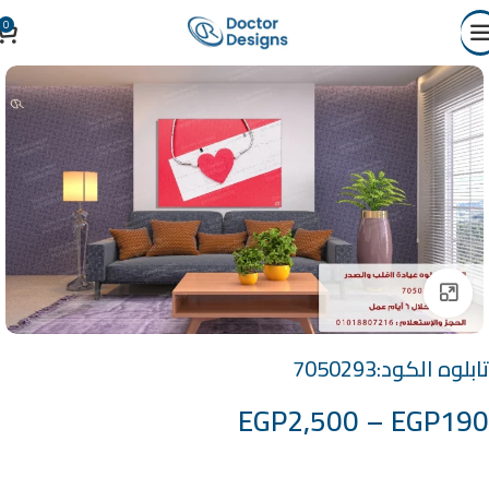
0
Click to enlarge
تابلوه الكود:7050293
EGP
2,500
–
EGP
190
خامة التابلوة