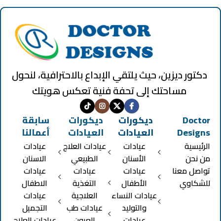
دكتور ديزين، حيث يلتقي الإبداع بالاحترافية، لنحول
مساحتك إلى تحفة فنية تعكس هويتك
Doctor
ديكورات
ديكورات
سابقة
Designs
العيادات
العيادات
أعمالنا
الرئيسية
عيادات
عيادات العلاج
عيادات
من نحن
الأسنان
الطبيعي
الاسنان
تواصل معنا
عيادات
عيادات
عيادات
للشكاوي
الأطفال
التغذية
الاطفال
عيادات النساء
العلاجية
عيادات
والتوليد
عيادات طب
التجميل
عيادات
العيون
عيادات العلاج