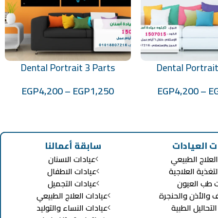
Dental Portrait 3 Parts
Dental Portrait
تحديد أحد الخيارات
Code:1507017
Code:150
EGP
4,200
–
EGP
1,250
EGP
4,200
–
E
ت العيادات
سابقة أعمالنا
لعلاج الطبيعي
عيادات الاسنان
لتغذية العلاجية
عيادات الاطفال
ت طب العيون
عيادات التجميل
ف والأذن والحنجرة
عيادات العلاج الطبيعي
تحاليل الطبية
عيادات النساء والتوليد