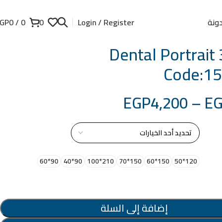
ونة
GP
0
/
0
0
Login / Register
Dental Portrait 
Code:1
EGP
4,200
–
E
از
90*60
90*40
210*100
150*70
150*60
120*50
إضافة إلى السلة