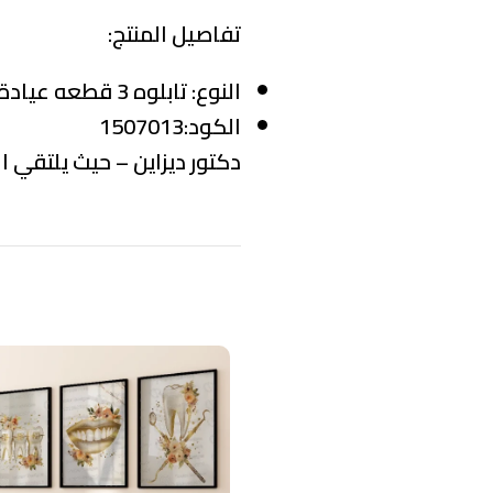
تفاصيل المنتج:
النوع:
تابلوه 3 قطعه عيادة أسنان
الكود:1507013
دكتور ديزاين – حيث يلتقي ال
منتجات ذات صلة