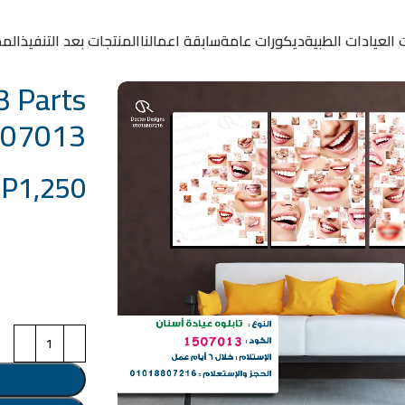
 العيادات الطبية
ديكورات عامة
سابقة اعمالنا
المنتجات بعد التنفيذ
المد
3 Parts
507013
GP
1,250
خامة التابلوة
اختر مقاس البرو