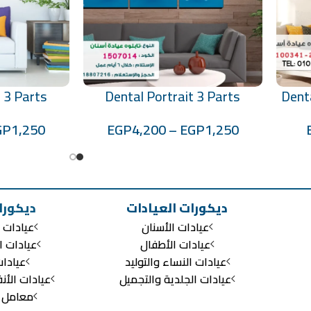
 3 Parts
Dental Portrait 3 Parts
Denta
تحديد أحد الخيارات
تحديد أحد الخيارات
7015
Code:1507014
GP
1,250
EGP
4,200
–
EGP
1,250
ديكورات العيادات
ديكورا
عيادات الأسنان
عيادات ا
عيادات الأطفال
عيادات ا
عيادات النساء والتوليد
عيادا
عيادات الجلدية والتجميل
عيادات الأن
معامل ال