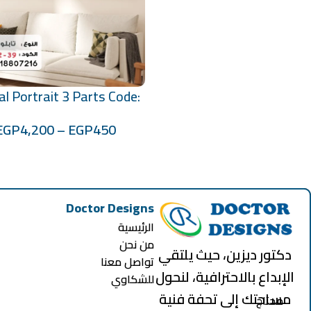
l Portrait 3 Parts Code:
تحديد أحد الخيارات
70100341-2-39
EGP
4,200
–
EGP
450
Doctor Designs
الرئيسية
من نحن
دكتور ديزين، حيث يلتقي
تواصل معنا
الإبداع بالاحترافية، لنحول
للشكاوي
مساحتك إلى تحفة فنية
محتاج