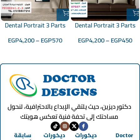
Dental Portrait 3 Parts
Dental Portrait 3 Parts
Code: 70100261-2-3
Code: 1507027
EGP
4,200
–
EGP
570
EGP
4,200
–
EGP
450
دكتور ديزين، حيث يلتقي الإبداع بالاحترافية، لنحول
مساحتك إلى تحفة فنية تعكس هويتك
Doctor
ديكورات
ديكورات
سابقة