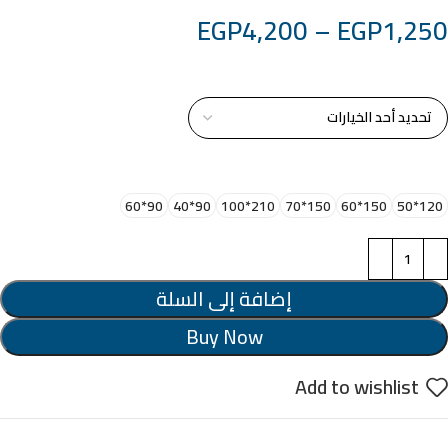
EGP
4,200
–
EGP
1,250
خامة التابلوة
اختر مقاس البرواز
90*60
90*40
210*100
150*70
150*60
120*50
إضافة إلى السلة
Buy Now
Add to wishlist