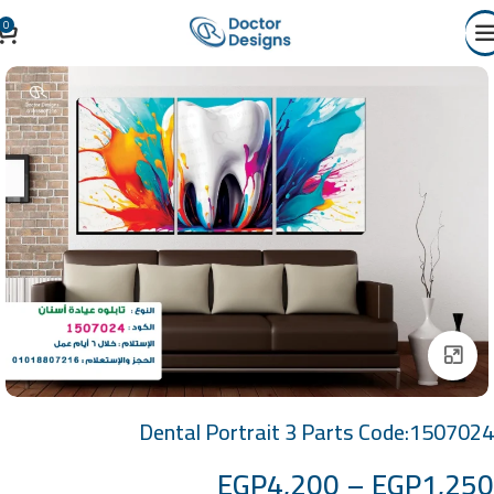
0
Click to enlarge
Dental Portrait 3 Parts Code:1507024
EGP
4,200
–
EGP
1,250