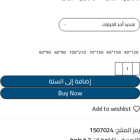
خامة التابلوة
اختر مقاس البرواز
90*60
90*40
210*100
150*70
150*60
120*50
إضافة إلى السلة
Buy Now
Add to wishlist
رمز المنتج:
1507024
التصنيف:
تابلوهات 3 قطعة