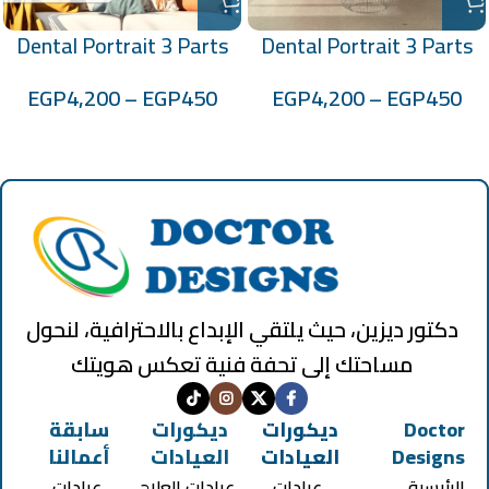
Dental Portrait 3 Parts
Dental Portrait 3 Parts
Code: 70100307-8-10
Code: 70100294-5-6
EGP
4,200
–
EGP
450
EGP
4,200
–
EGP
450
دكتور ديزين، حيث يلتقي الإبداع بالاحترافية، لنحول
مساحتك إلى تحفة فنية تعكس هويتك
Doctor
ديكورات
ديكورات
سابقة
Designs
العيادات
العيادات
أعمالنا
الرئيسية
عيادات
عيادات العلاج
عيادات